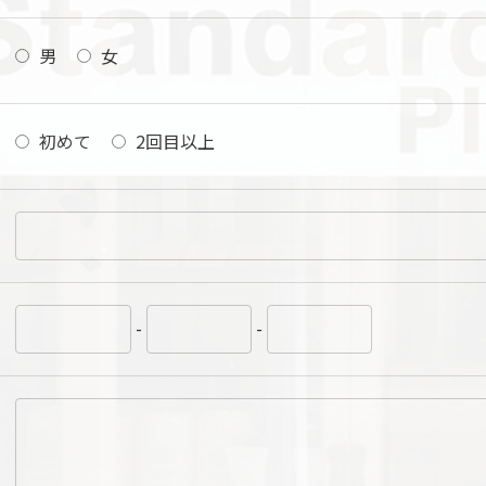
男
女
初めて
2回目以上
-
-