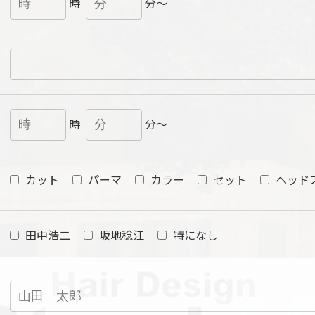
時
分～
時
分～
カット
パーマ
カラー
セット
ヘッド
田中浩二
坂地稔江
特になし